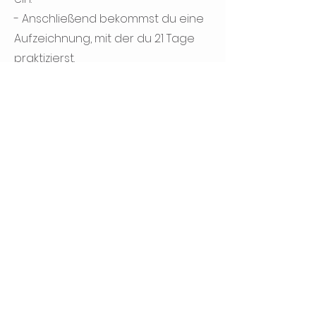
- Anschließend bekommst du eine
Aufzeichnung, mit der du 21 Tage
praktizierst.
Auf diesem Weg, und auch
darüber hinaus, bin ich für Dich da.
Die Inhalte für deine Praxis, sind
eine individuelle Komposition aus
den folgenden Elementen:
Yoga Asana (Hatha, Restorative &
Yin), Mindful Movement,
Pranayama, Meditation, Mudra,
Mantra, Yoga Nidra
Was ich mitbringe: