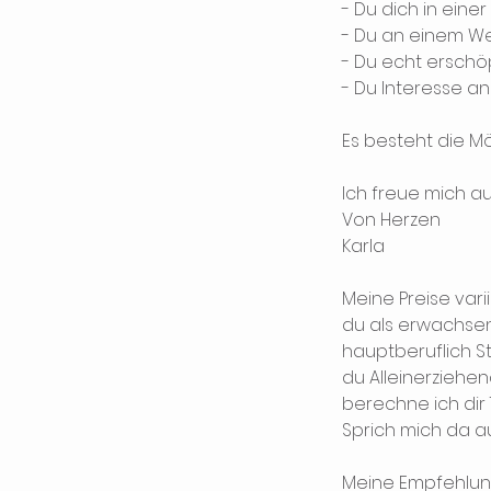
- Du dich in ein
- Du an einem We
- Du echt erschöp
- Du Interesse a
Es besteht die M
Ich freue mich au
Von Herzen
Karla
Meine Preise vari
du als erwachsene
hauptberuflich St
du Alleinerziehen
berechne ich dir 
Sprich mich da au
Meine Empfehlung