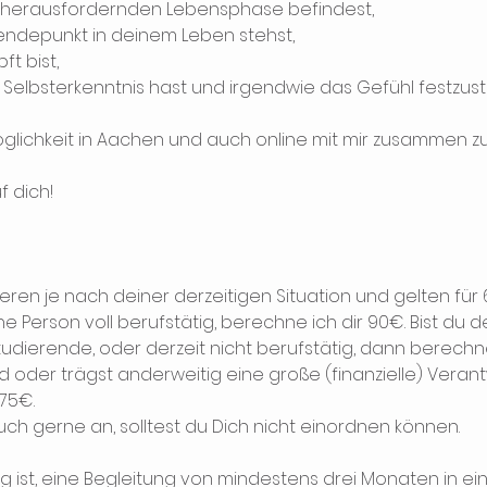
er herausfordernden Lebensphase befindest,
ndepunkt in deinem Leben stehst,
ft bist,
n Selbsterkenntnis hast und irgendwie das Gefühl festzus
öglichkeit in Aachen und auch online mit mir zusammen zu
f dich!
ieren je nach deiner derzeitigen Situation und gelten für 6
 Person voll berufstätig, berechne ich dir 90€. Bist du d
udierende, oder derzeit nicht berufstätig, dann berechne 
d oder trägst anderweitig eine große (finanzielle) Veran
75€.
ch gerne an, solltest du Dich nicht einordnen können.
 ist, eine Begleitung von mindestens drei Monaten in 