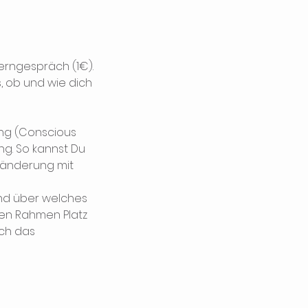
rngespräch (1€).
, ob und wie dich
tung (Conscious
ng. So kannst Du
ränderung mit
und über welches
nen Rahmen Platz
rch das