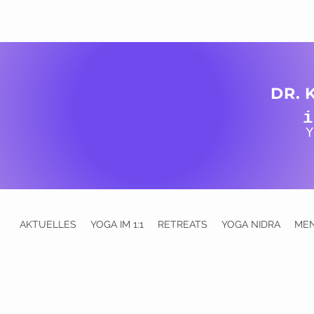
DR. 
i
Y
AKTUELLES
YOGA IM 1:1
RETREATS
YOGA NIDRA
ME