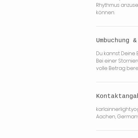
Rhythmus anzusetz
können.
Umbuchung &
Du kannst Deine B
Bei einer Storni
volle Betrag ber
Kontaktanga
karla.innerlight
Aachen, German