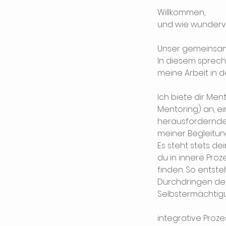
Willkommen,
und wie wundervo
Unser gemeinsam
In diesem sprech
meine Arbeit in d
Ich biete dir Men
Mentoring) an, e
herausfordernde
meiner Begleitun
Es steht stets d
du in innere Pro
finden. So entste
Durchdringen de
Selbstermächtigu
integrative Proze