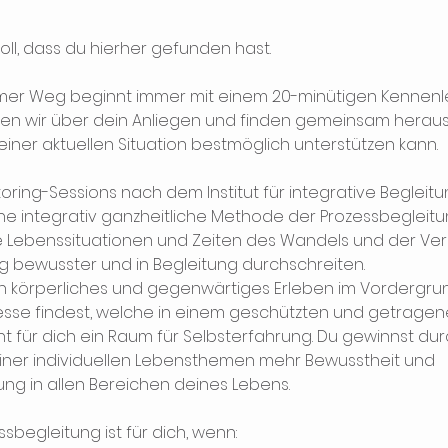
ll, dass du hierher gefunden hast.
er Weg beginnt immer mit einem 20-minütigen Kennenle
en wir über dein Anliegen und finden gemeinsam heraus
einer aktuellen Situation bestmöglich unterstützen kann.
toring-Sessions nach dem Institut für integrative Beglei
ine integrativ ganzheitliche Methode der Prozessbegleitu
 Lebenssituationen und Zeiten des Wandels und der Ve
g bewusster und in Begleitung durchschreiten.
ein körperliches und gegenwärtiges Erleben im Vordergr
zesse findest, welche in einem geschützten und getrage
ht für dich ein Raum für Selbsterfahrung. Du gewinnst du
iner individuellen Lebensthemen mehr Bewusstheit und
ng in allen Bereichen deines Lebens.
ssbegleitung ist für dich, wenn: